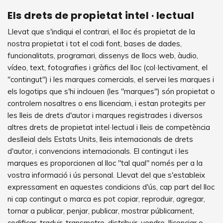
Els drets de propietat intel · lectual
Llevat que s'indiqui el contrari, el lloc és propietat de la
nostra propietat i tot el codi font, bases de dades,
funcionalitats, programari, dissenys de llocs web, àudio,
vídeo, text, fotografies i gràfics del lloc (col·lectivament, el
"contingut") i les marques comercials, el servei les marques i
els logotips que s'hi inclouen (les "marques") són propietat o
controlem nosaltres o ens llicenciam, i estan protegits per
les lleis de drets d'autor i marques registrades i diversos
altres drets de propietat intel·lectual i lleis de competència
deslleial dels Estats Units, lleis internacionals de drets
d'autor, i convencions internacionals. El contingut i les
marques es proporcionen al lloc "tal qual" només per a la
vostra informació i ús personal. Llevat del que s'estableix
expressament en aquestes condicions d'ús, cap part del lloc
ni cap contingut o marca es pot copiar, reproduir, agregar,
tornar a publicar, penjar, publicar, mostrar públicament,
codificar, traduir, transmetre, distribuir, vendre, llicenciar o