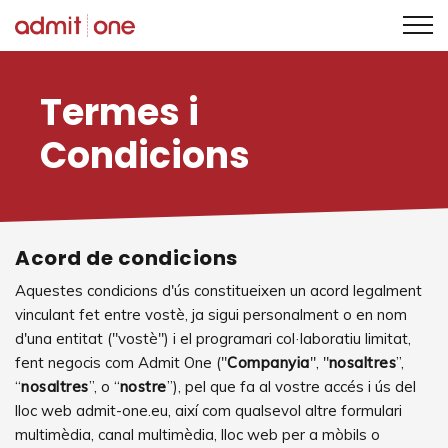
Saltar
al
Termes i
contingut
Condicions
Acord de condicions
Aquestes condicions d'ús constitueixen un acord legalment
vinculant fet entre vostè, ja sigui personalment o en nom
d'una entitat ("vostè") i el programari col·laboratiu limitat,
fent negocis com Admit One ("
Companyia
", "
nosaltres
”,
“
nosaltres
”, o “
nostre
”), pel que fa al vostre accés i ús del
lloc web admit-one.eu, així com qualsevol altre formulari
multimèdia, canal multimèdia, lloc web per a mòbils o