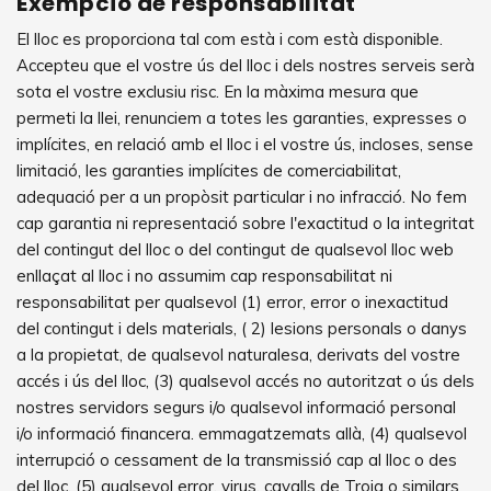
Exempció de responsabilitat
El lloc es proporciona tal com està i com està disponible.
Accepteu que el vostre ús del lloc i dels nostres serveis serà
sota el vostre exclusiu risc. En la màxima mesura que
permeti la llei, renunciem a totes les garanties, expresses o
implícites, en relació amb el lloc i el vostre ús, incloses, sense
limitació, les garanties implícites de comerciabilitat,
adequació per a un propòsit particular i no infracció. No fem
cap garantia ni representació sobre l'exactitud o la integritat
del contingut del lloc o del contingut de qualsevol lloc web
enllaçat al lloc i no assumim cap responsabilitat ni
responsabilitat per qualsevol (1) error, error o inexactitud
del contingut i dels materials, ( 2) lesions personals o danys
a la propietat, de qualsevol naturalesa, derivats del vostre
accés i ús del lloc, (3) qualsevol accés no autoritzat o ús dels
nostres servidors segurs i/o qualsevol informació personal
i/o informació financera. emmagatzemats allà, (4) qualsevol
interrupció o cessament de la transmissió cap al lloc o des
del lloc, (5) qualsevol error, virus, cavalls de Troia o similars