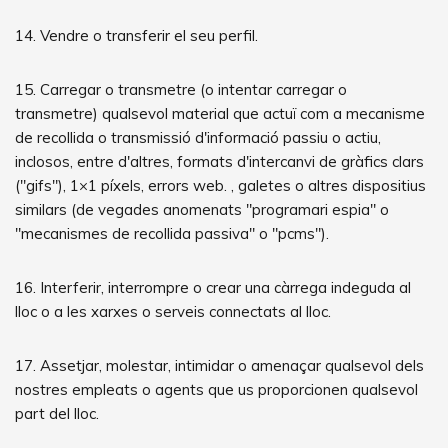
14. Vendre o transferir el seu perfil.
15. Carregar o transmetre (o intentar carregar o
transmetre) qualsevol material que actuï com a mecanisme
de recollida o transmissió d'informació passiu o actiu,
inclosos, entre d'altres, formats d'intercanvi de gràfics clars
("gifs"), 1×1 píxels, errors web. , galetes o altres dispositius
similars (de vegades anomenats "programari espia" o
"mecanismes de recollida passiva" o "pcms").
16. Interferir, interrompre o crear una càrrega indeguda al
lloc o a les xarxes o serveis connectats al lloc.
17. Assetjar, molestar, intimidar o amenaçar qualsevol dels
nostres empleats o agents que us proporcionen qualsevol
part del lloc.