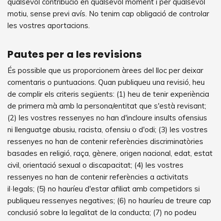
qualsevol contribució en qualsevol moment i per qualsevol
motiu, sense previ avís. No tenim cap obligació de controlar
les vostres aportacions.
Pautes per a les revisions
És possible que us proporcionem àrees del lloc per deixar
comentaris o puntuacions. Quan publiqueu una revisió, heu
de complir els criteris següents: (1) heu de tenir experiència
de primera mà amb la persona/entitat que s'està revisant;
(2) les vostres ressenyes no han d'incloure insults ofensius
ni llenguatge abusiu, racista, ofensiu o d'odi; (3) les vostres
ressenyes no han de contenir referències discriminatòries
basades en religió, raça, gènere, origen nacional, edat, estat
civil, orientació sexual o discapacitat; (4) les vostres
ressenyes no han de contenir referències a activitats
il·legals; (5) no hauríeu d'estar afiliat amb competidors si
publiqueu ressenyes negatives; (6) no hauríeu de treure cap
conclusió sobre la legalitat de la conducta; (7) no podeu