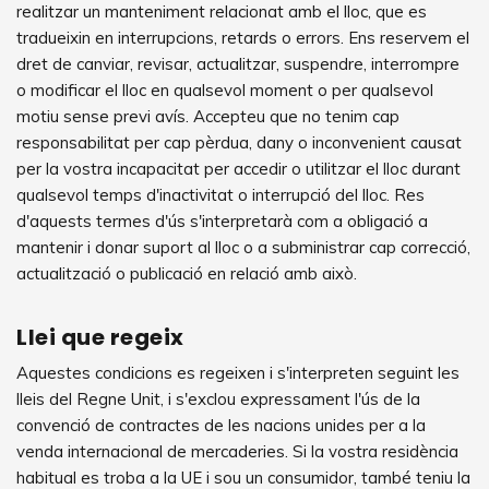
realitzar un manteniment relacionat amb el lloc, que es
tradueixin en interrupcions, retards o errors. Ens reservem el
dret de canviar, revisar, actualitzar, suspendre, interrompre
o modificar el lloc en qualsevol moment o per qualsevol
motiu sense previ avís. Accepteu que no tenim cap
responsabilitat per cap pèrdua, dany o inconvenient causat
per la vostra incapacitat per accedir o utilitzar el lloc durant
qualsevol temps d'inactivitat o interrupció del lloc. Res
d'aquests termes d'ús s'interpretarà com a obligació a
mantenir i donar suport al lloc o a subministrar cap correcció,
actualització o publicació en relació amb això.
Llei que regeix
Aquestes condicions es regeixen i s'interpreten seguint les
lleis del Regne Unit, i s'exclou expressament l'ús de la
convenció de contractes de les nacions unides per a la
venda internacional de mercaderies. Si la vostra residència
habitual es troba a la UE i sou un consumidor, també teniu la