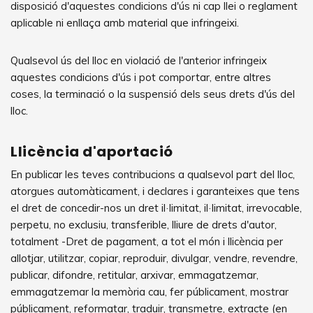
disposició d'aquestes condicions d'ús ni cap llei o reglament
aplicable ni enllaça amb material que infringeixi.
Qualsevol ús del lloc en violació de l'anterior infringeix
aquestes condicions d'ús i pot comportar, entre altres
coses, la terminació o la suspensió dels seus drets d'ús del
lloc.
Llicència d'aportació
En publicar les teves contribucions a qualsevol part del lloc,
atorgues automàticament, i declares i garanteixes que tens
el dret de concedir-nos un dret il·limitat, il·limitat, irrevocable,
perpetu, no exclusiu, transferible, lliure de drets d'autor,
totalment -Dret de pagament, a tot el món i llicència per
allotjar, utilitzar, copiar, reproduir, divulgar, vendre, revendre,
publicar, difondre, retitular, arxivar, emmagatzemar,
emmagatzemar la memòria cau, fer públicament, mostrar
públicament, reformatar, traduir, transmetre, extracte (en