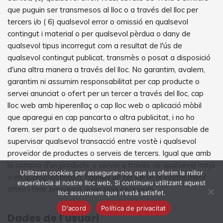
que puguin ser transmesos al lloc o a través del lloc per
tercers i/o ( 6) qualsevol error o omissió en qualsevol
contingut i material o per qualsevol pèrdua o dany de
qualsevol tipus incorregut com a resultat de l'ús de
qualsevol contingut publicat, transmès o posat a disposició
d'una altra manera a través del lloc. No garantim, avalem,
garantim ni assumim responsabilitat per cap producte o
servei anunciat o ofert per un tercer a través del lloc, cap
lloc web amb hiperenllaç o cap lloc web o aplicació mòbil
que aparegui en cap pancarta o altra publicitat, i no ho
farem. ser part o de qualsevol manera ser responsable de
supervisar qualsevol transacció entre vostè i qualsevol
proveïdor de productes o serveis de tercers. Igual que amb
la compra d'un producte o servei a través de qualsevol mitjà
Utilitzem cookies per assegurar-nos que us oferim la millor
o en qualsevol entorn, hauríeu de fer servir el vostre millor
experiència al nostre lloc web. Si continueu utilitzant aquest
criteri i tenir precaució quan sigui necessari.
lloc assumirem que n'està satisfet.
D'acord
Política de privacitat
Dades de l'usuari