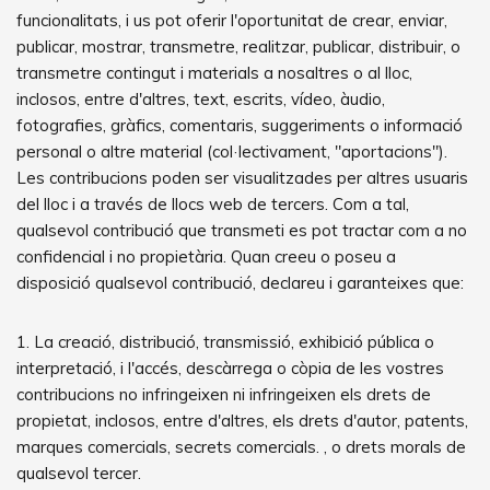
funcionalitats, i us pot oferir l'oportunitat de crear, enviar,
publicar, mostrar, transmetre, realitzar, publicar, distribuir, o
transmetre contingut i materials a nosaltres o al lloc,
inclosos, entre d'altres, text, escrits, vídeo, àudio,
fotografies, gràfics, comentaris, suggeriments o informació
personal o altre material (col·lectivament, "aportacions").
Les contribucions poden ser visualitzades per altres usuaris
del lloc i a través de llocs web de tercers. Com a tal,
qualsevol contribució que transmeti es pot tractar com a no
confidencial i no propietària. Quan creeu o poseu a
disposició qualsevol contribució, declareu i garanteixes que:
1. La creació, distribució, transmissió, exhibició pública o
interpretació, i l'accés, descàrrega o còpia de les vostres
contribucions no infringeixen ni infringeixen els drets de
propietat, inclosos, entre d'altres, els drets d'autor, patents,
marques comercials, secrets comercials. , o drets morals de
qualsevol tercer.