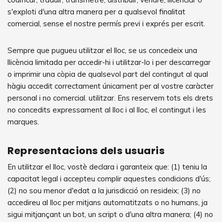
s'exploti d'una altra manera per a qualsevol finalitat
comercial, sense el nostre permís previ i exprés per escrit.
Sempre que pugueu utilitzar el lloc, se us concedeix una
llicència limitada per accedir-hi i utilitzar-lo i per descarregar
o imprimir una còpia de qualsevol part del contingut al qual
hàgiu accedit correctament únicament per al vostre caràcter
personal i no comercial. utilitzar. Ens reservem tots els drets
no concedits expressament al lloc i al lloc, el contingut i les
marques.
Representacions dels usuaris
En utilitzar el lloc, vostè declara i garanteix que: (1) teniu la
capacitat legal i accepteu complir aquestes condicions d'ús;
(2) no sou menor d'edat a la jurisdicció on resideix; (3) no
accedireu al lloc per mitjans automatitzats o no humans, ja
sigui mitjançant un bot, un script o d'una altra manera; (4) no