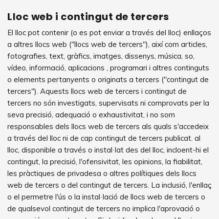
Lloc web i contingut de tercers
El lloc pot contenir (o es pot enviar a través del lloc) enllaços
a altres llocs web ("llocs web de tercers"), així com articles,
fotografies, text, gràfics, imatges, dissenys, música, so,
vídeo, informació, aplicacions , programari i altres continguts
o elements pertanyents o originats a tercers ("contingut de
tercers"). Aquests llocs web de tercers i contingut de
tercers no són investigats, supervisats ni comprovats per la
seva precisió, adequació o exhaustivitat, i no som
responsables dels llocs web de tercers als quals s'accedeix
a través del lloc ni de cap contingut de tercers publicat. al
lloc, disponible a través o instal·lat des del lloc, incloent-hi el
contingut, la precisió, l'ofensivitat, les opinions, la fiabilitat,
les pràctiques de privadesa o altres polítiques dels llocs
web de tercers o del contingut de tercers. La inclusió, l'enllaç
o el permetre l'ús o la instal·lació de llocs web de tercers o
de qualsevol contingut de tercers no implica l'aprovació o