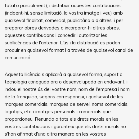
total o parcialment), i distribuir aquestes contribucions
(incloent-hi, sense limitació, la vostra imatge i veu) amb
qualsevol finalitat, comercial, publicitària o d'altres, i per
preparar obres derivades o incorporar-hi altres obres,
aquestes contribucions i concedir i autoritzar les
subllicències de l'anterior. L'ús i la distribució es poden
produir en qualsevol format i a través de qualsevol canal de
comunicació.
Aquesta llicència s'aplicarà a qualsevol forma, suport o
tecnologia coneguda ara o desenvolupada en endavant, i
inclou el nostre ús del vostre nom, nom de l'empresa i nom
de la franquícia, segons correspongui, i qualsevol de les
marques comercials, marques de servei, noms comercials,
logotips, etc. i imatges personals i comercials que
proporcioneu. Renuncia a tots els drets morals en les
vostres contribucions i garanteix que els drets morals no
s'han afirmat d'una altra manera en les vostres