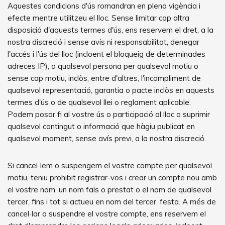
Aquestes condicions d'ús romandran en plena vigència i
efecte mentre utilitzeu el lloc. Sense limitar cap altra
disposició d'aquests termes d'ús, ens reservem el dret, a la
nostra discreció i sense avís ni responsabilitat, denegar
l'accés i l'ús del lloc (incloent el bloqueig de determinades
adreces IP), a qualsevol persona per qualsevol motiu o
sense cap motiu, inclòs, entre d'altres, l'incompliment de
qualsevol representació, garantia o pacte inclòs en aquests
termes d'ús o de qualsevol llei o reglament aplicable.
Podem posar fi al vostre ús o participació al lloc o suprimir
qualsevol contingut o informació que hàgiu publicat en
qualsevol moment, sense avís previ, a la nostra discreció.
Si cancel·lem o suspengem el vostre compte per qualsevol
motiu, teniu prohibit registrar-vos i crear un compte nou amb
el vostre nom, un nom fals o prestat o el nom de qualsevol
tercer, fins i tot si actueu en nom del tercer. festa. A més de
cancel·lar o suspendre el vostre compte, ens reservem el