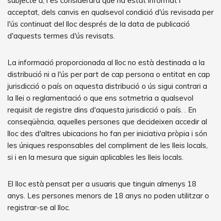
subjecte a, i es considerarà que ha estat informat i
acceptat, dels canvis en qualsevol condició d'ús revisada per
l'ús continuat del lloc després de la data de publicació
d'aquests termes d'ús revisats.
La informació proporcionada al lloc no està destinada a la
distribució ni a l'ús per part de cap persona o entitat en cap
jurisdicció o país on aquesta distribució o ús sigui contrari a
la llei o reglamentació o que ens sotmetria a qualsevol
requisit de registre dins d'aquesta jurisdicció o país. . En
conseqüència, aquelles persones que decideixen accedir al
lloc des d'altres ubicacions ho fan per iniciativa pròpia i són
les úniques responsables del compliment de les lleis locals,
si i en la mesura que siguin aplicables les lleis locals.
El lloc està pensat per a usuaris que tinguin almenys 18
anys. Les persones menors de 18 anys no poden utilitzar o
registrar-se al lloc.