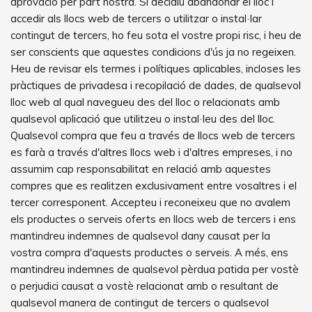
aprovació per part nostra. Si decidiu abandonar el lloc i
accedir als llocs web de tercers o utilitzar o instal·lar
contingut de tercers, ho feu sota el vostre propi risc, i heu de
ser conscients que aquestes condicions d'ús ja no regeixen.
Heu de revisar els termes i polítiques aplicables, incloses les
pràctiques de privadesa i recopilació de dades, de qualsevol
lloc web al qual navegueu des del lloc o relacionats amb
qualsevol aplicació que utilitzeu o instal·leu des del lloc.
Qualsevol compra que feu a través de llocs web de tercers
es farà a través d'altres llocs web i d'altres empreses, i no
assumim cap responsabilitat en relació amb aquestes
compres que es realitzen exclusivament entre vosaltres i el
tercer corresponent. Accepteu i reconeixeu que no avalem
els productes o serveis oferts en llocs web de tercers i ens
mantindreu indemnes de qualsevol dany causat per la
vostra compra d'aquests productes o serveis. A més, ens
mantindreu indemnes de qualsevol pèrdua patida per vostè
o perjudici causat a vostè relacionat amb o resultant de
qualsevol manera de contingut de tercers o qualsevol