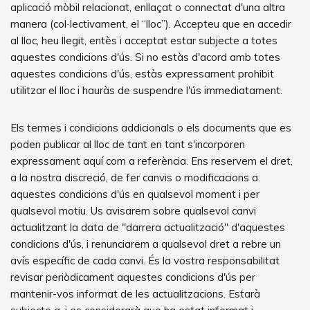
aplicació mòbil relacionat, enllaçat o connectat d'una altra
manera (col·lectivament, el “lloc”). Accepteu que en accedir
al lloc, heu llegit, entès i acceptat estar subjecte a totes
aquestes condicions d'ús. Si no estàs d'acord amb totes
aquestes condicions d'ús, estàs expressament prohibit
utilitzar el lloc i hauràs de suspendre l'ús immediatament.
Els termes i condicions addicionals o els documents que es
poden publicar al lloc de tant en tant s'incorporen
expressament aquí com a referència. Ens reservem el dret,
a la nostra discreció, de fer canvis o modificacions a
aquestes condicions d'ús en qualsevol moment i per
qualsevol motiu. Us avisarem sobre qualsevol canvi
actualitzant la data de "darrera actualització" d'aquestes
condicions d'ús, i renunciarem a qualsevol dret a rebre un
avís específic de cada canvi. És la vostra responsabilitat
revisar periòdicament aquestes condicions d'ús per
mantenir-vos informat de les actualitzacions. Estarà