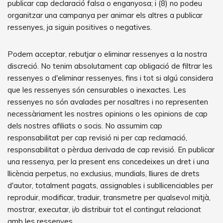
publicar cap declaració falsa o enganyosa; i (8) no podeu
organitzar una campanya per animar els altres a publicar
ressenyes, ja siguin positives o negatives.
Podem acceptar, rebutjar o eliminar ressenyes a la nostra
discreció. No tenim absolutament cap obligació de filtrar les
ressenyes o d'eliminar ressenyes, fins i tot si algú considera
que les ressenyes són censurables o inexactes. Les
ressenyes no són avalades per nosaltres i no representen
necessàriament les nostres opinions o les opinions de cap
dels nostres afiliats o socis. No assumim cap
responsabilitat per cap revisió ni per cap reclamació,
responsabilitat o pèrdua derivada de cap revisió. En publicar
una ressenya, per la present ens concedeixes un dret i una
llicència perpetus, no exclusius, mundials, lliures de drets
d'autor, totalment pagats, assignables i subllicenciables per
reproduir, modificar, traduir, transmetre per qualsevol mitjà,
mostrar, executar, i/o distribuir tot el contingut relacionat
amb les ressenyes.