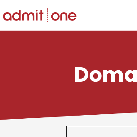
Salta
al
contenuto
Doman