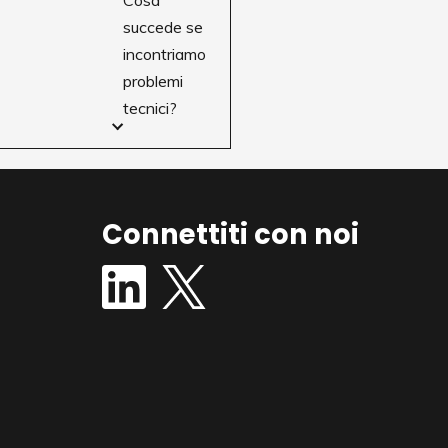
Cosa
succede se
incontriamo
problemi
tecnici?
Connettiti con noi