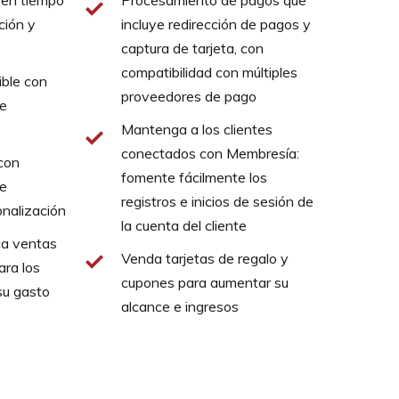
 en tiempo
Procesamiento de pagos que
ción y
incluye redirección de pagos y
captura de tarjeta, con
compatibilidad con múltiples
ible con
proveedores de pago
de
Mantenga a los clientes
conectados con Membresía:
con
fomente fácilmente los
de
registros e inicios de sesión de
onalización
la cuenta del cliente
ca ventas
Venda tarjetas de regalo y
ara los
cupones para aumentar su
su gasto
alcance e ingresos