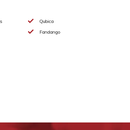
tas
Qubica
Fandango