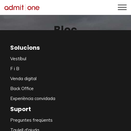
Saltar
al
Bloc
contingut
Solucions
Vestíbul
F i B
Mostrar tots
Producte
Venda digital
Back Office
Notícies
Actualitzacions
Experiència convidada
Suport
Preguntes freqüents
Taulell d'ajuda