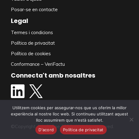
Posar-se en contacte
Legal
Termes i condicions
Política de privacitat
S'ha implementat el
Política de cookies
sistema de devolució de
Conformance – VeriFactu
dipòsits de la República
Connecta't amb nosaltres
d'Irlanda
1 de febrer de 2024
In Republic of Ireland, the Deposit Return
Scheme (DRS) comes into effect February 1st,
Utilitzem cookies per assegurar-nos que us oferim la millor
2024...
experiència al nostre lloc web. Si continueu utilitzant aquest
lloc assumirem que n'està satisfet.
©Copyright Admit One 2026. All rights reserved.
D'acord
Política de privacitat
Llegeix més