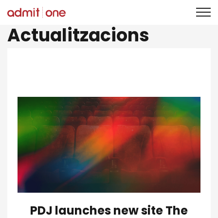
Saltar
Actualitzacions
al
contingut
PDJ launches new site The